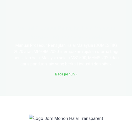
Manual Prosedur Pensijilan Halal Malaysia
(DOMESTIK) 2020 – Versi Web
Manual Prosedur Pensijilan Halal Malaysia (DOMESTIK)
2020 atau MPPHM 2020 merupakan rujukan utama bagi
pensijilan halal Malaysia selain MS1500, MHMS 2020 dan
garis panduan lain yang berkait industri dan pihak
Baca penuh »