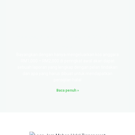
Halal Gap Analysis – Cara Jimat Mohon Sijil
Halal
Bayangkan dengan hanya mengeluarkan kos anggara
RM1,000 – RM2,000 di peringkat awal akan dapat
sebuah laporan yang lengkap dengan pelan tindakan
dan apa yang harus dibuat untuk mendapatkan
pensijilan halal
Baca penuh »