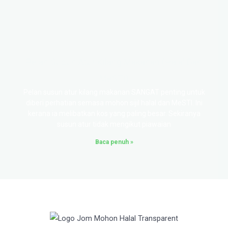
Pelan Susun Atur Kilang Makanan (Halal Dan
MeSTI)
Pelan susun atur kilang makanan SANGAT penting untuk
diberi perhatian semasa mohon sijil halal dan MeSTI. Ini
kerana ia melibatkan kos yang paling besar. Sekiranya
susun atur tidak mengikut piawaian
Baca penuh »