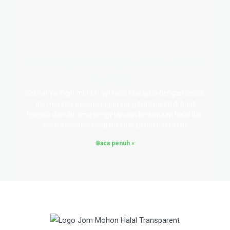
Mohon Sijil Halal Malaysia – Semak 4 Faktor
Penting Ini
Sekiranya ingin mohon sijil halal Malaysia dengan lancar
dan mudah, perancangan yang teliti mesti di buat
terlebih dahulu. Ilmu pengetahuan berkenaan halal dan
skim pensijilan halal mesti di peroleh terlebih
Baca penuh »