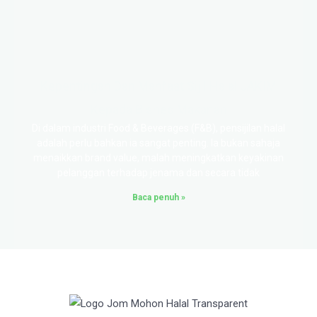
Kepentingan Dan Manfaat Sijil Halal JAKIM
Kepada Bisnes Makanan
Di dalam industri Food & Beverages (F&B), pensijilan halal
adalah perlu bahkan ia sangat penting. Ia bukan sahaja
menaikkan brand value, malah meningkatkan keyakinan
pelanggan terhadap jenama dan secara tidak
Baca penuh »