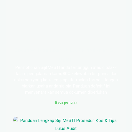
Dokumen Diperlukan Untuk Permohonan Sijil
MeSTI
Permohonan Sijil MeSTI anda tertangguh atau ditolak?
Dalam pengalaman kami, 80% kelewatan berpunca dari
dokumen yang tidak lengkap atau salah format. Jangan
biarkan usaha anda sia-sia. Panduan definitif ini
menyenaraikan semua dokumen diperlukan
Baca penuh »