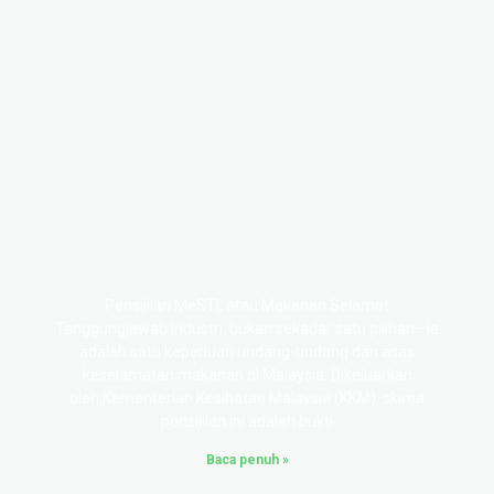
Panduan Lengkap Sijil MeSTI: Prosedur, Kos
& Tips Lulus Audit
Pensijilan MeSTI, atau Makanan Selamat
Tanggungjawab Industri, bukan sekadar satu pilihan—ia
adalah satu keperluan undang-undang dan asas
keselamatan makanan di Malaysia. Dikeluarkan
oleh Kementerian Kesihatan Malaysia (KKM), skima
pensijilan ini adalah bukti
Baca penuh »