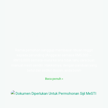
Cara Buat Manual Sijil MeSTI: Kos Pensijilan
& Contoh Manual
Ramai pemohon sanggup membayar ribuan ringgit
kepada perunding (Anggaran semasa RM5,000 ~
RM10,000) semata-mata kerana tidak tahu cara buat
manual mesti sendiri. Hakikatnya, dengan panduan yang
betul dan sedikit disiplin, anda boleh
Baca penuh »